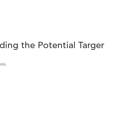
Company
Investor Relations
ng the Potential Targer
nts