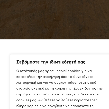
Complex of five (5) independent warehouse bui
Σεβόμαστε την ιδιωτικότητά σας
space
Ο ιστότοπός μας χρησιμοποιεί cookies για να
καταστήσει την περιήγηση όσο το δυνατόν πιο
128,735 sq.m.
λειτουργική και για να συγκεντρώνει στατιστικά
Plot Area
G
στοιχεία σχετικά με τη χρήση της. Συνεχίζοντας την
περιήγηση σε αυτόν τον ιστότοπο, αποδέχεστε τα
cookies μας. Αν θέλετε να λάβετε περισσότερες
OB STREEM S.A.
πληροφορίες ή να αρνηθείτε να παράσχετε τη