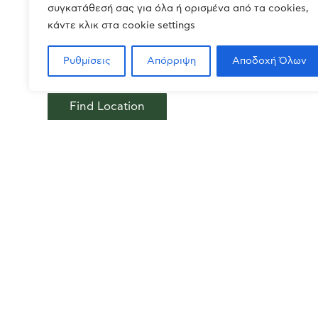
SCHENKER S.A.
συγκατάθεσή σας για όλα ή ορισμένα από τα cookies,
I.T.Y.E. DIOFANTOS
κάντε κλικ στα cookie settings
DIAKINISSIS S.A.
SAKORAFAS S.A.
Ρυθμίσεις
Απόρριψη
Αποδοχή Όλων
Lease
Find Location