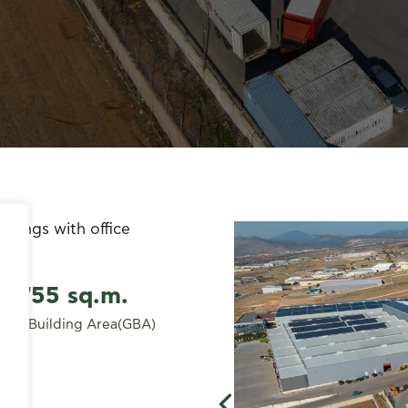
ldings with office
51,755 sq.m.
ross Building Area(GBA)